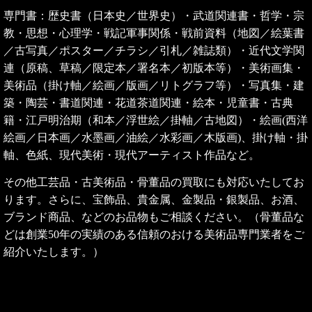
専門書：歴史書（日本史／世界史）・武道関連書・哲学・宗
教・思想・心理学・戦記軍事関係・戦前資料（地図／絵葉書
／古写真／ポスター／チラシ／引札／雑誌類）・近代文学関
連（原稿、草稿／限定本／署名本／初版本等）・美術画集・
美術品（掛け軸／絵画／版画／リトグラフ等）・写真集・建
築・陶芸・書道関連・花道茶道関連・絵本・児童書・古典
籍・
江戸明治期
（和本／浮世絵／掛軸／古地図
）・絵画(西洋
絵画／日本画／水墨画／油絵／水彩画／木版画)、掛け軸・掛
軸、色紙、現代美術・現代アーティスト作品など。
その他工芸品・古美術品・骨董品の買取にも対応いたしてお
ります。
さらに、宝飾品、貴金属、金製品・銀製品、お酒、
ブランド商品、などのお品物もご相談ください。
（骨董品な
どは創業50年の実績のある信頼のおける美術品専門業者をご
紹介いたします。）
◆
出張買取地域のご案内