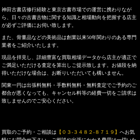
神田古書店修行経験と東京古書市場での運営に携わりなが
ら、日々の古書古物に関する知識と相場動向を把握する店主
が必ずご評価にお伺い致します。
また、骨董品などの美術品は創業以来50年関わりのある専門
業者をご紹介いたします。
現品を拝見し、詳細豊富な買取相場データから店主が適正で
ご満足いただける査定を算出しご提示致します。お値段を納
得いただけな場合は、お断りいただいても構いません。
関東一円は出張料無料・手数料無料・無料査定でご予約のご
都合が悪くなっても、キャンセル料等の経費一切をご請求は
致しませんのでご安心ください。
買取のご予約・ご相談は
【
０３-３４８２-８７１９
】
へお気
軽にお問合せ下さい。
ご相談や出張にかかる費用は一切いた